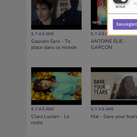
Ut
Activé
Sauvegar
IL Y A 5 ANS
IL Y A 5 ANS
Gauvain Sers - Ta
ANTOINE ELIE -
place dans ce monde
GARCON
IL Y A 5 ANS
IL Y A 5 ANS
Clara Luciani - Le
Maï - Save your tear
reste