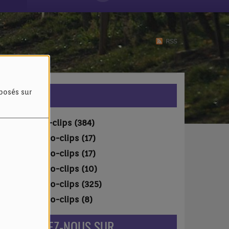
RSS
VIDÉOS
oposés sur
Vidéo-clips (384)
Vidéo-clips (17)
Vidéo-clips (17)
Vidéo-clips (10)
Vidéo-clips (325)
Vidéo-clips (8)
RETROUVEZ-NOUS SUR