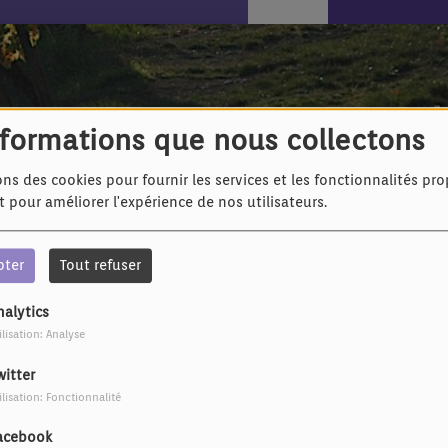
nformations que nous collectons
ons des cookies pour fournir les services et les fonctionnalités pr
et pour améliorer l'expérience de nos utilisateurs.
pter
Tout refuser
IL Y A 5 ANS
IL Y A 5 ANS
nalytics
La Zarra - Tu t'en iras
Magali Michaut - Du
ilisation: Analyse
silence
witter
ilisation: Fonctionnalité
acebook