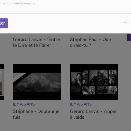
ilisation: Fonctionnalité
Prop
der
IL Y A 5 ANS
IL Y A 5 ANS
Gérard Lanvin - "Entre
Stephan Paul - Que
le Dire et le Faire"
dirais-tu ?
(feat. Johnny
Gallagher)
IL Y A 5 ANS
IL Y A 5 ANS
s
Stéphane - Douleur je
Gérard Lanvin - Appel
fuis
à l'aide