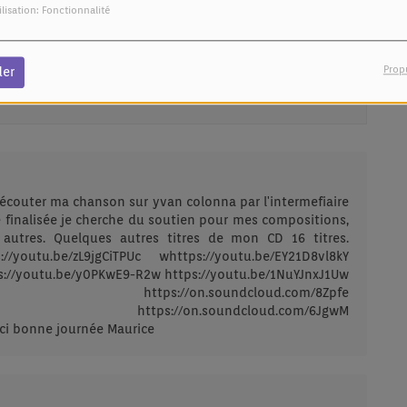
ilisation: Fonctionnalité
our commenter cet article
 CONNECTER
Prop
der
d'écouter ma chanson sur yvan colonna par l'intermefiaire
é finalisée je cherche du soutien pour mes compositions,
 autres. Quelques autres titres de mon CD 16 titres.
://youtu.be/zL9jgCiTPUc whttps://youtu.be/EY21D8vl8kY
://youtu.be/y0PKwE9-R2w https://youtu.be/1NuYJnxJ1Uw
/vAFJk https://on.soundcloud.com/8Zpfe
/nVDMJ https://on.soundcloud.com/6JgwM
ci bonne journée Maurice