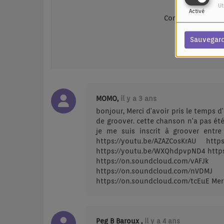
Ut
Activé
Connectez-vous p
SE
Sauvegar
MOMO,
il y a 3 ans
bonjour, Merci d'avoir pris le temps 
de groover. cette chanson n'a pas ét
je me suis inscrit à groover entre
https://youtu.be/AZAZCosKrAU https
https://youtu.be/WXQhdpvpND4 https
https://on.soundcloud.com
https://on.soundcloud.com
https://on.soundcloud.com/tcEuE Mer
Peg B Baroux ,
il y a 4 ans