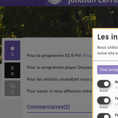
Adresse Email
Les i
Nous utilis
notre site 
2
Pour le programme 92.8 FM
frequenceverte@g
Pour le programme player Douceur
frequencev
Tout acce
0
Pour les artistes souhaitant nous proposer leurs
A
Ut
Pour savoir si nous diffusons votre chanson, n
Activé
2
T
Ut
Commentaires(2)
Activé
F