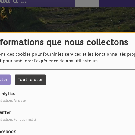
nformations que nous collectons
ons des cookies pour fournir les services et les fonctionnalités pr
et pour améliorer l'expérience de nos utilisateurs.
mail.com
erte@wanadoo.fr
pter
Tout refuser
 chansons, nous leur conseillons de le faire via
Groover
nalytics
ilisation: Analyse
ous sommes suivis par
WARM MUSIC
witter
ilisation: Fonctionnalité
acebook