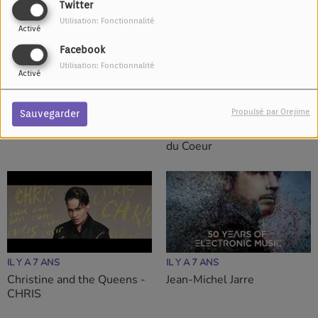
Twitter
Utilisation: Fonctionnalité
Activé
Facebook
Utilisation: Fonctionnalité
Activé
Propulsé par Orejime
Sauvegarder
IL Y A 7 ANS
IL Y A 7 ANS
Ycare - Adieu je t'aime
Déborah Elina - Les Bruits
du Coeur
IL Y A 7 ANS
IL Y A 7 ANS
Christine and the Queens -
Jean-Michel Jarre
CHRIS