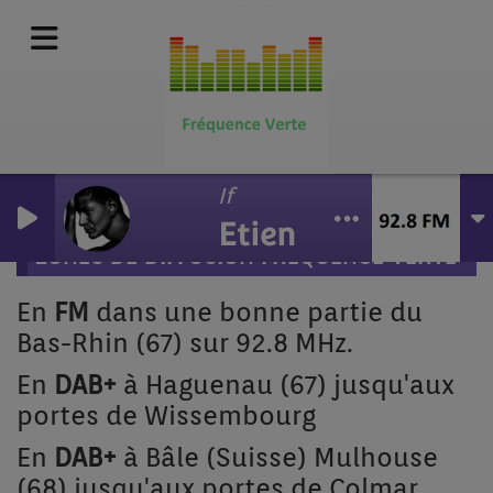
If
Etienne Daho et Ch
ZONES DE DIFFUSION FRÉQUENCE VERTE
En
FM
dans une bonne partie du
Bas-Rhin (67) sur 92.8 MHz.
En
DAB+
à Haguenau (67) jusqu'aux
portes de Wissembourg
En
DAB+
à Bâle (Suisse) Mulhouse
(68) jusqu'aux portes de Colmar