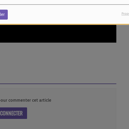
Prop
der
our commenter cet article
 CONNECTER