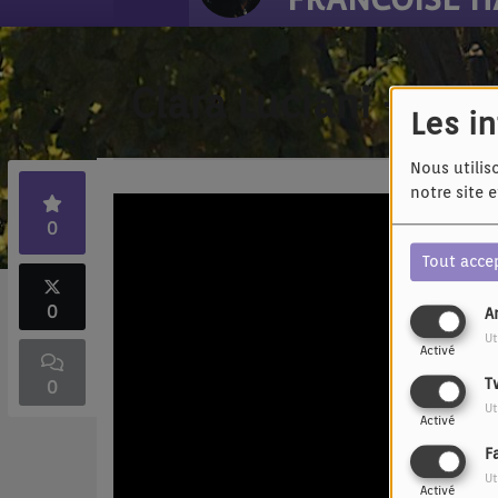
Clara Luciani - Le r
Les i
Nous utilis
notre site 
0
Tout acce
0
A
Ut
Activé
T
0
Ut
Activé
F
Ut
Activé