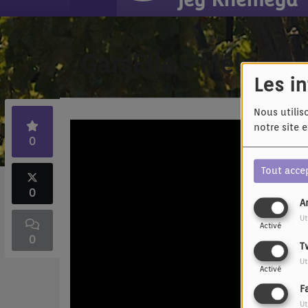
GarsElle - Mélodie
Les i
Nous utilis
notre site 
0
Tout acce
0
A
Ut
Activé
0
T
Ut
Activé
F
Ut