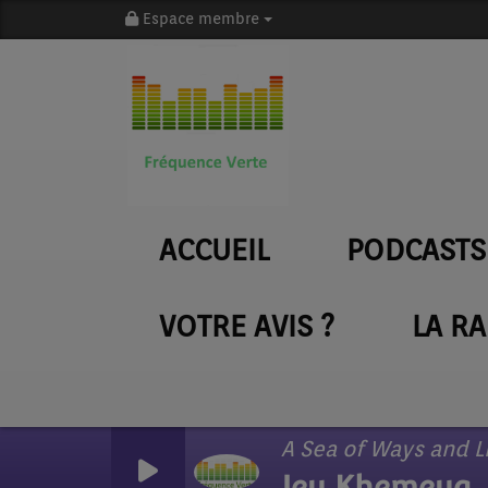
Espace membre
ACCUEIL
PODCASTS
VOTRE AVIS ?
LA R
A Sea of Ways and L
Jey Khemeya