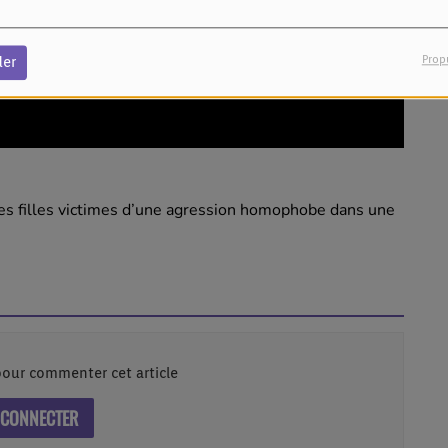
Prop
der
unes filles victimes d’une agression homophobe dans une
our commenter cet article
 CONNECTER