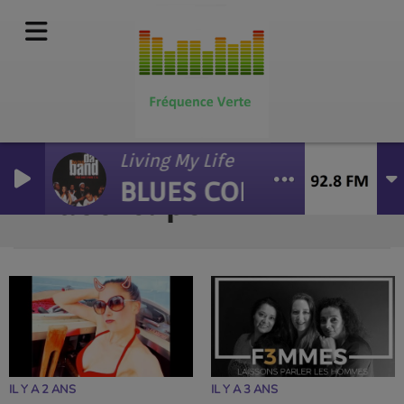
Living My Life
BLUES CORNER
Vidéo-clips
RSS
IL Y A 2 ANS
IL Y A 3 ANS