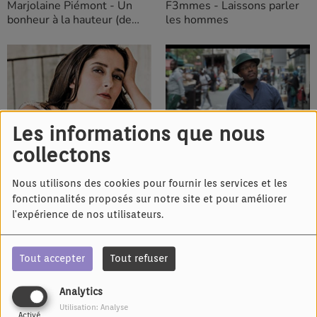
Marjolaine Piémont - Un
F3mmes - Laissons parler
bonheur à la hauteur (de
les hommes
Ligonnès)
Les informations que nous
IL Y A 3 ANS
IL Y A 3 ANS
collectons
Adonis - Les papiers
Marjolaine Piémont - Je suis
bonne
Nous utilisons des cookies pour fournir les services et les
fonctionnalités proposés sur notre site et pour améliorer
l'expérience de nos utilisateurs.
Tout accepter
Tout refuser
IL Y A 3 ANS
IL Y A 3 ANS
Analytics
OMOH - All about passion
L.E.J - Mashup 80s
Utilisation: Analyse
Activé