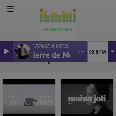
JE PENSE A VOUS
Pierre de Maere
Vidéo-clips
RSS