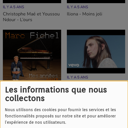
IL Y A 5 ANS
IL Y A 5 ANS
Christophe Maé et Youssou
Iliona - Moins joli
Ndour - L’ours
IL Y A 5 ANS
Volo - Joséphine
Les informations que nous
IL Y A 5 ANS
collectons
Marc Fichel - Manureva
Nous utilisons des cookies pour fournir les services et les
fonctionnalités proposés sur notre site et pour améliorer
l'expérience de nos utilisateurs.