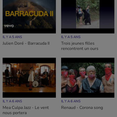
IL Y A 5 ANS
IL Y A 5 ANS
Julien Doré - Barracuda II
Trois jeunes filles
rencontrent un ours
IL Y A 6 ANS
IL Y A 6 ANS
Mea Culpa Jazz - Le vent
Renaud - Corona song
nous portera