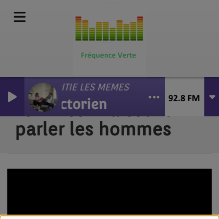
MOITIE LES MEMES
Victorien
F3mmes - Laissons
parler les hommes