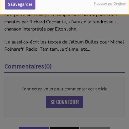
et compositeur français à qui l’on doit de nombreuses
Propulsé par Orejime
Sauvegarder
chansons à succès telles que « Tout doucement »
interprété par Bibie, « Le coup d’soleil » et « pour elle »
chantés par Richard Cocciante, «J’veux d’la tendresse »,
chanson interprétée par Elton John.
Il a aussi co-écrit les textes de l’album Bulles pour Michel
Polnareff; Radio, Tam tam, Je t’aime, etc…
Commentaires(0)
Connectez-vous pour commenter cet article
SE CONNECTER