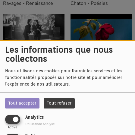
Ravages - Renaissance
Chaton - Poésies
Les informations que nous
IL Y A 8 ANS
IL Y A 8 ANS
collectons
Patchwork
Yvan Marc - On oubliera
Nous utilisons des cookies pour fournir les services et les
fonctionnalités proposés sur notre site et pour améliorer
l'expérience de nos utilisateurs.
Tout accepter
Tout refuser
IL Y A 8 ANS
IL Y A 8 ANS
Les Morfalous réplique
Madame Monsieur - Mercy
Analytics
inoubliable de Marie Laforêt
(clip officiel)
Utilisation: Analyse
Activé