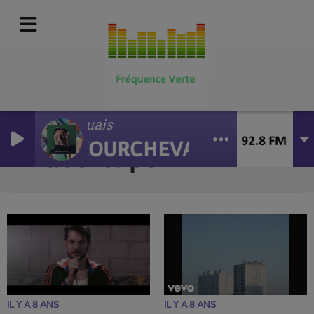
Ouais
COURCHEVAL
Vidéo-clips
RSS
IL Y A 8 ANS
IL Y A 8 ANS