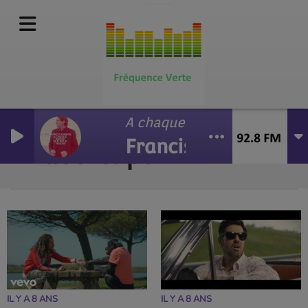
A chaque amour que nous fe
Francis Cabrel
Vidéo-clips
RSS
IL Y A 8 ANS
IL Y A 8 ANS