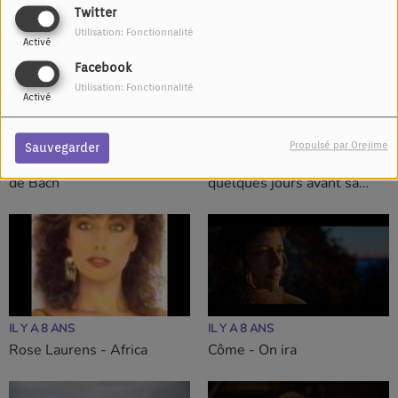
Twitter
Wiedersehen)
Utilisation: Fonctionnalité
Activé
Facebook
Utilisation: Fonctionnalité
Activé
IL Y A 8 ANS
IL Y A 8 ANS
Propulsé par Orejime
Sauvegarder
Maurane - Sur un prélude
Maurane sur scène
de Bach
quelques jours avant sa
disparition
IL Y A 8 ANS
IL Y A 8 ANS
Rose Laurens - Africa
Côme - On ira