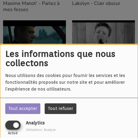
Maxime Manot' - Parlez à
Lakolyn - Clair obscur
mes fesses
Les informations que nous
IL Y A 8 ANS
IL Y A 8 ANS
collectons
Marc Lavoine - Je reviens à
Drôles de Dames
toi
Nous utilisons des cookies pour fournir les services et les
fonctionnalités proposés sur notre site et pour améliorer
l'expérience de nos utilisateurs.
Tout accepter
Tout refuser
Analytics
IL Y A 8 ANS
IL Y A 8 ANS
Utilisation: Analyse
Charlie Boisseau -
Naya - une fille de la lune
Activé
Tellement belle (auf