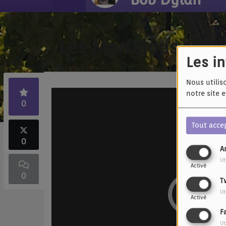
Les Morfalous répli
Les i
Nous utilis
notre site 
0
Tout acce
0
A
Ut
Activé
0
T
Ut
Activé
F
Ut