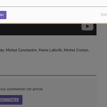
Prop
der
ndo,
Michel Constantin, Marie Laforêt, Michel Creton,
our commenter cet article
 CONNECTER