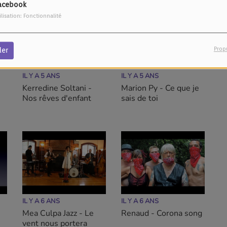
acebook
ilisation: Fonctionnalité
Prop
der
IL Y A 5 ANS
IL Y A 5 ANS
Kerredine Soltani -
Marion Py - Ce que je
Nos rêves d'enfant
sais de toi
IL Y A 6 ANS
IL Y A 6 ANS
Mea Culpa Jazz - Le
Renaud - Corona song
vent nous portera