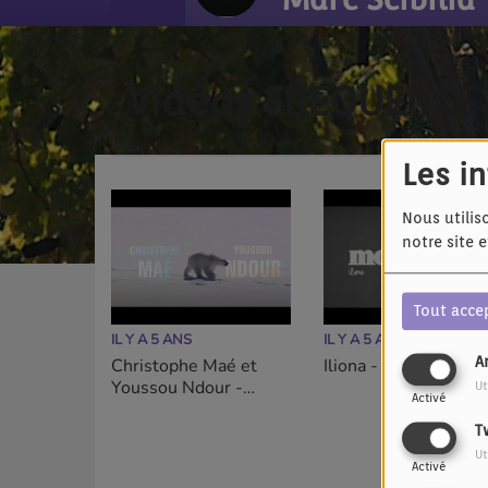
Vidéos FREQUENCE
Les i
Nous utilis
notre site 
Tout acce
IL Y A 5 ANS
IL Y A 5 ANS
A
Christophe Maé et
Iliona - Moins joli
Youssou Ndour -
Ut
Activé
L’ours
T
Ut
Activé