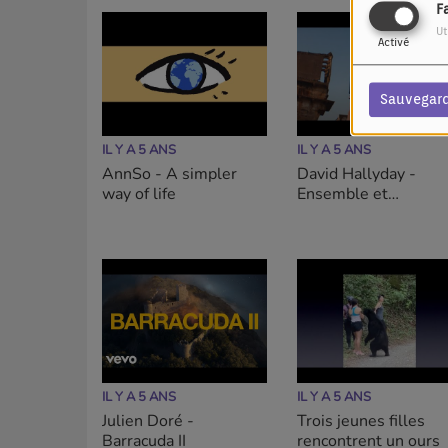
F
Ut
Activé
Sauvegar
IL Y A 5 ANS
IL Y A 5 ANS
AnnSo - A simpler
David Hallyday -
way of life
Ensemble et
maintenant
IL Y A 5 ANS
IL Y A 5 ANS
Julien Doré -
Trois jeunes filles
Barracuda II
rencontrent un ours