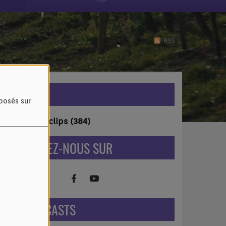
RSS
VIDÉOS
oposés sur
Vidéo-clips (384)
RETROUVEZ-NOUS SUR
NOS PODCASTS