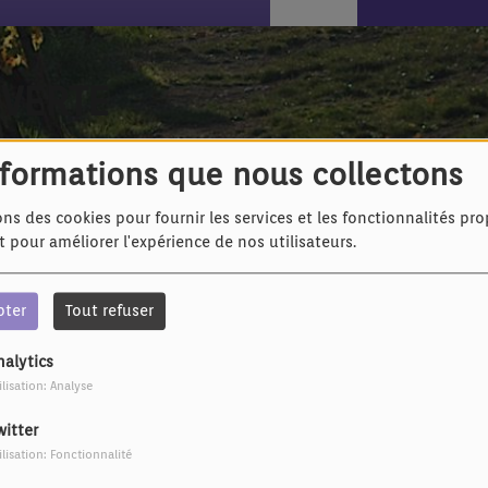
 VERTE
nformations que nous collectons
ons des cookies pour fournir les services et les fonctionnalités pr
et pour améliorer l'expérience de nos utilisateurs.
pter
Tout refuser
IL Y A 5 ANS
nalytics
Volo - Joséphine
IL Y A 5 ANS
ilisation: Analyse
Marc Fichel -
Manureva
witter
ilisation: Fonctionnalité