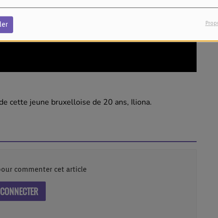
Prop
der
 cette jeune bruxelloise de 20 ans, Iliona.
our commenter cet article
 CONNECTER