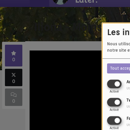
Iliona - Moins joli
Les i
Nous utilis
notre site 
0
Tout acce
0
A
Ut
Activé
T
0
Ut
Activé
F
Ut
Activé