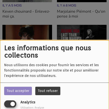
IL Y A 5 MOIS
IL Y A 6 MOIS
Keven chouinard - Enlevez-
Marjolaine Piémont - Qu'on
moi ça.
pense à moi
Les informations que nous
collectons
IL Y A 8 MOIS
IL Y A 1 AN
Sam Sauvage - Ne t'en fait
Suzanne Vega - Last train
Nous utilisons des cookies pour fournir les services et les
pas pour elle
from Mariupol
fonctionnalités proposés sur notre site et pour améliorer
l'expérience de nos utilisateurs.
Tout accepter
Tout refuser
Analytics
IL Y A 1 AN
IL Y A 2 ANS
Utilisation: Analyse