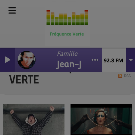
Famille
Jean-Jacques Gold
Vidéos FREQUENCE
VERTE
RSS