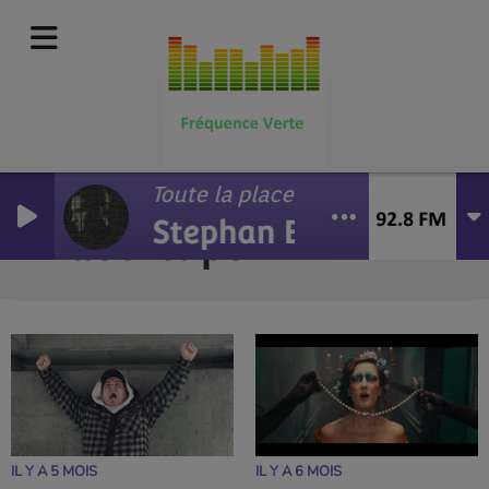
Toute la place (Radio edit)
Stephan Eicher
Vidéo-clips
RSS
IL Y A 5 MOIS
IL Y A 6 MOIS