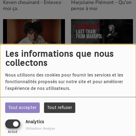
Keven chouinard - Enlevez-
Marjolaine Piémont - Qu'on
moi ça.
pense à moi
Les informations que nous
IL Y A 8 MOIS
IL Y A 1 AN
collectons
Sam Sauvage - Ne t'en fait
Suzanne Vega - Last train
pas pour elle
from Mariupol
Nous utilisons des cookies pour fournir les services et les
fonctionnalités proposés sur notre site et pour améliorer
l'expérience de nos utilisateurs.
Tout accepter
Tout refuser
IL Y A 1 AN
IL Y A 2 ANS
Analytics
Outed - le Hit
Thom Souyer et les Petits
Utilisation: Analyse
Activé
Grégory - Réveillez-vous