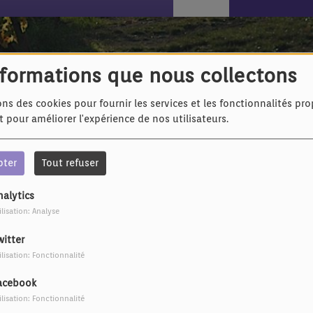
nformations que nous collectons
ons des cookies pour fournir les services et les fonctionnalités pr
et pour améliorer l'expérience de nos utilisateurs.
pter
Tout refuser
IL Y A 3 ANS
IL Y A 3 ANS
nalytics
Adonis - Les papiers
Marjolaine Piémont -
ilisation: Analyse
Je suis bonne
witter
ilisation: Fonctionnalité
acebook
ilisation: Fonctionnalité