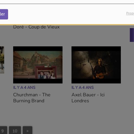
IL Y A 3 ANS
IL Y A 3 ANS
Prop
der
Bigflo & Oli feat. Julien
Brize - Androgyne
Doré - Coup de Vieux
IL Y A 4 ANS
IL Y A 4 ANS
Churchman - The
Axel Bauer - Ici
Burning Brand
Londres
9
10
>