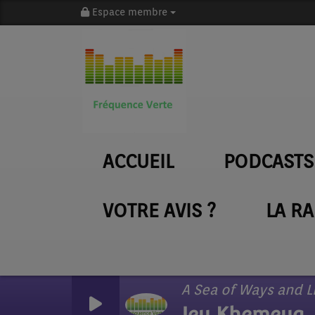
Espace membre
ACCUEIL
PODCASTS
VOTRE AVIS ?
LA R
A Sea of Ways and L
Jey Khemeya