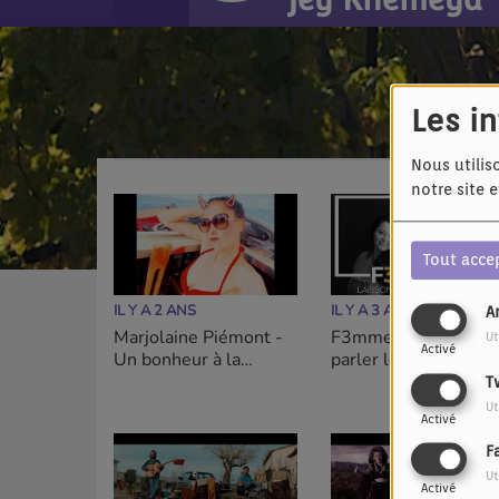
Vidéo-clips
Les i
Nous utilis
notre site 
Tout acce
IL Y A 2 ANS
IL Y A 3 ANS
A
Marjolaine Piémont -
F3mmes - Laissons
Ut
Activé
Un bonheur à la
parler les hommes
hauteur (de Ligonnès)
T
Ut
Activé
F
Ut
Activé