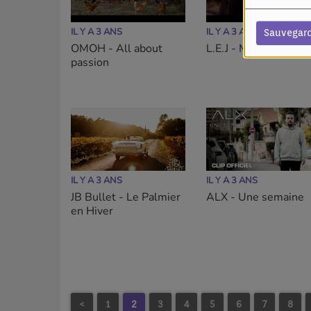
IL Y A 3 ANS
IL Y A 3 ANS
Sauvegar
OMOH - All about
L.E.J - Mashup 80s
passion
IL Y A 3 ANS
IL Y A 3 ANS
JB Bullet - Le Palmier
ALX - Une semaine
en Hiver
<
1
2
3
4
5
6
7
8