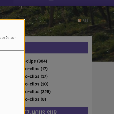
RSS
oposés sur
VIDÉOS
Vidéo-clips (384)
Vidéo-clips (17)
Vidéo-clips (17)
Vidéo-clips (10)
Vidéo-clips (325)
Vidéo-clips (8)
RETROUVEZ-NOUS SUR