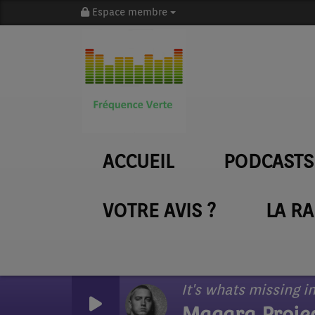
Espace membre
ACCUEIL
PODCASTS
VOTRE AVIS ?
LA R
It's whats missing in
Magara Proje