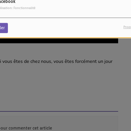
acebook
ilisation: Fonctionnalité
Prop
der
i vous êtes de chez nous, vous êtes forcément un jour
our commenter cet article