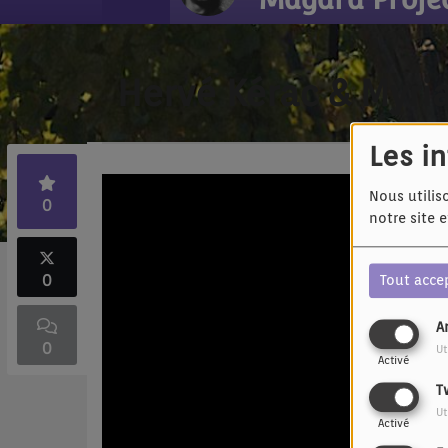
Hervé Kérac & Myri
Les i
Nous utilis
0
notre site 
0
Tout acce
A
0
Ut
Activé
T
Ut
Activé