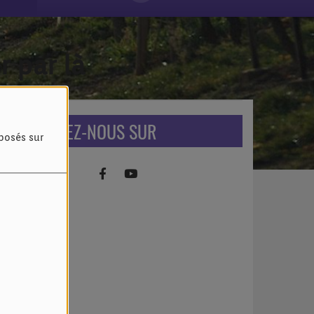
 par là
RETROUVEZ-NOUS SUR
oposés sur