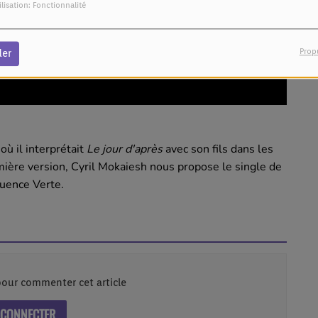
ilisation: Fonctionnalité
Prop
der
où il interprétait
Le jour d'après
avec son fils dans les
ière version, Cyril Mokaiesh nous propose le single de
quence Verte.
our commenter cet article
 CONNECTER