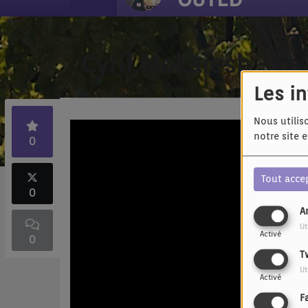
Cyril Mokaiesh - Le
Les i
Nous utilis
notre site 
0
Tout acce
0
A
Ut
Activé
0
T
Ut
Activé
F