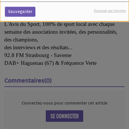
Avec Rachel Paggin et Elie Paggin
Propulsé par Orejime
Sauvegarder
-----------------------
L'Avis du Sport, 100% de sport local avec chaque
semaine des associations invitées, des personnalités,
des champions,
des interviews et des résultats...
92.8 FM Strasbourg - Saverne
DAB+ Haguenau (67) & Fréquence Verte
Commentaires(0)
Connectez-vous pour commenter cet article
SE CONNECTER