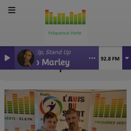
Get Up, Stand Up
Bob Marley
L'Avis du Sport