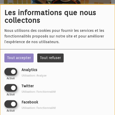
Les informations que nous
collectons
Nous utilisons des cookies pour fournir les services et les
fonctionnalités proposés sur notre site et pour améliorer
l'expérience de nos utilisateurs.
Tout accepter
Tout refuser
Analytics
Utilisation: Analyse
01 MAI 2026 -
1083 VUES
Activé
Écouter le podcast
Twitter
Utilisation: Fonctionnalité
Activé
Cercle Saint Nicolas, Section Bûcheronnage de
Facebook
Schirrhein-Schirroffen
Utilisation: Fonctionnalité
Activé