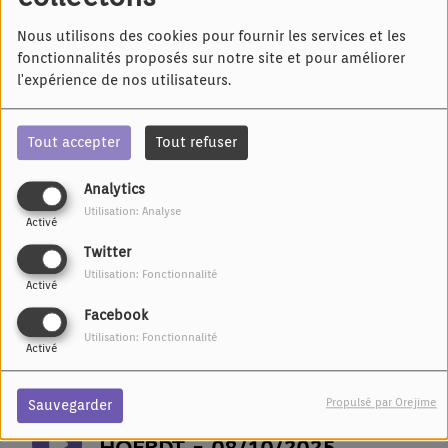
sportif alsacien.
Retrouvez le
Nous utilisons des cookies pour fournir les services et les
podcast des
fonctionnalités proposés sur notre site et pour améliorer
l'expérience de nos utilisateurs.
émissions ci-
dessous.
Tout accepter
Tout refuser
Analytics
Utilisation: Analyse
LE FOOTBALL CLUB DE
Activé
VENDENHEIM - FÉMININES -
Twitter
22/10/2025
Utilisation: Fonctionnalité
Activé
Facebook
ALLIANCE JUDO BASSE ALSACE
Utilisation: Fonctionnalité
Activé
- 15/10/2025
Propulsé par Orejime
Sauvegarder
LE CLUB DE VOLLEY BALL DE