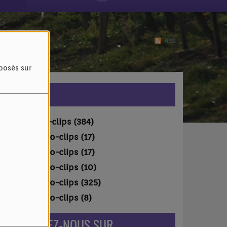
RSS
oposés sur
VIDÉOS
Vidéo-clips (384)
Vidéo-clips (17)
Vidéo-clips (17)
Vidéo-clips (10)
Vidéo-clips (325)
Vidéo-clips (8)
RETROUVEZ-NOUS SUR