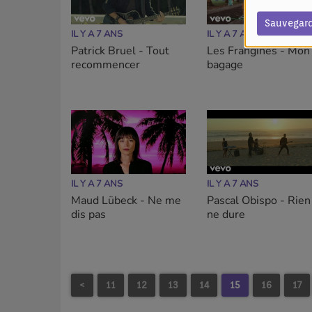
Sauvegar
IL Y A 7 ANS
IL Y A 7 ANS
Patrick Bruel - Tout
Les Frangines - Mon
recommencer
bagage
IL Y A 7 ANS
IL Y A 7 ANS
Maud Lübeck - Ne me
Pascal Obispo - Rien
dis pas
ne dure
<
11
12
13
14
15
16
17