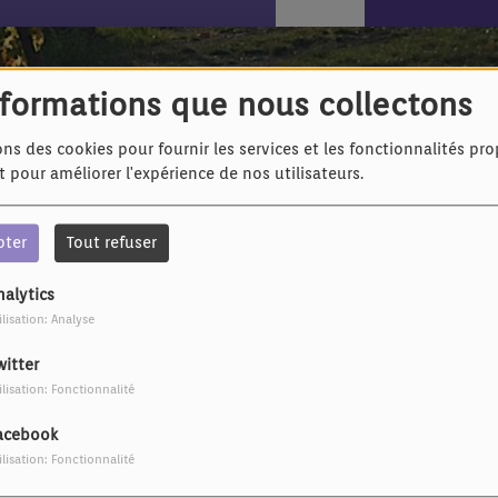
nformations que nous collectons
ons des cookies pour fournir les services et les fonctionnalités pr
et pour améliorer l'expérience de nos utilisateurs.
pter
Tout refuser
nalytics
IL Y A 7 ANS
IL Y A 7 ANS
ilisation: Analyse
Claudio Capéo - Ta
Lionel Langlais - Tais-
main
toi
witter
ilisation: Fonctionnalité
acebook
ilisation: Fonctionnalité