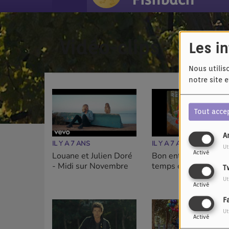
Vidéo-clips
Les i
Nous utilis
notre site 
Tout acce
A
IL Y A 7 ANS
IL Y A 7 ANS
Ut
Activé
Louane et Julien Doré
Bon entendeur - Le
- Midi sur Novembre
temps est bon
T
Ut
Activé
F
Ut
Activé