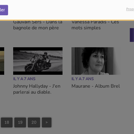
Prop
der
IL Y A 7 ANS
IL Y A 7 ANS
Gauvain Sers - Dans la
Vanessa Paradis - Ces
bagnole de mon père
mots simples
IL Y A 7 ANS
IL Y A 7 ANS
Johnny Hallyday - J'en
Maurane - Album Brel
parlerai au diable.
18
19
20
>