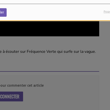
Prop
der
 à écouter sur Fréquence Verte qui surfe sur la vague.
our commenter cet article
 CONNECTER