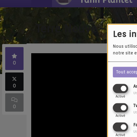
Terre Neuve - Kelly 
Les i
Nous utilis
notre site 
0
Tout acce
0
A
Ut
Activé
T
0
Ut
Activé
F
Ut
Activé