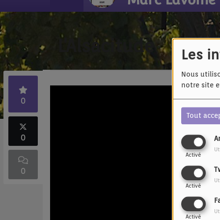
L'Alsacitude
Les i
Nous utilis
notre site 
0
Tout acce
0
A
Ut
Activé
T
0
Ut
Activé
F
Ut
Activé