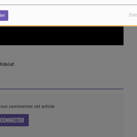
Prop
der
ldelaf.
our commenter cet article
 CONNECTER