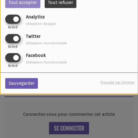
Tout accepter
Tout refuser
Analytics
Utilisation: Analyse
Activé
Twitter
Utilisation: Fonctionnalité
Activé
Facebook
28 MAI 2020 -
14326 VUES
Utilisation: Fonctionnalité
Activé
Indochine fête ses 40 ans avec
Nos célébrations
Propulsé par Orejime
Sauvegarder
Commentaires(0)
Connectez-vous pour commenter cet article
SE CONNECTER