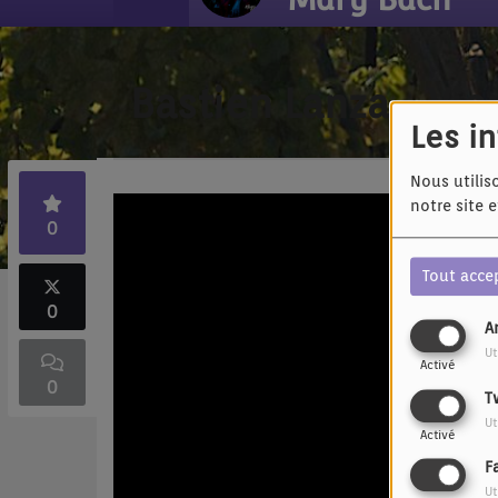
Bastien Lanza - Vie
Les i
Nous utilis
notre site 
0
Tout acce
0
A
Ut
Activé
0
T
Ut
Activé
F
Ut