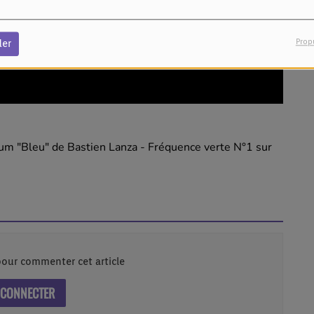
Prop
der
bum "Bleu" de Bastien Lanza - Fréquence verte N°1 sur
our commenter cet article
 CONNECTER