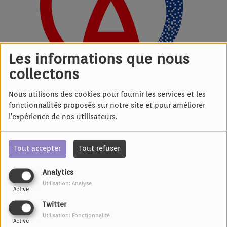
Les informations que nous
collectons
Nous utilisons des cookies pour fournir les services et les
fonctionnalités proposés sur notre site et pour améliorer
l'expérience de nos utilisateurs.
Tout accepter
Tout refuser
Retrouvez ci-dessous une
Analytics
série de podcasts sur les
Utilisation: Analyse
Activé
actions de la CEA pour les
Twitter
alsaciens et alsaciennes
Utilisation: Fonctionnalité
Activé