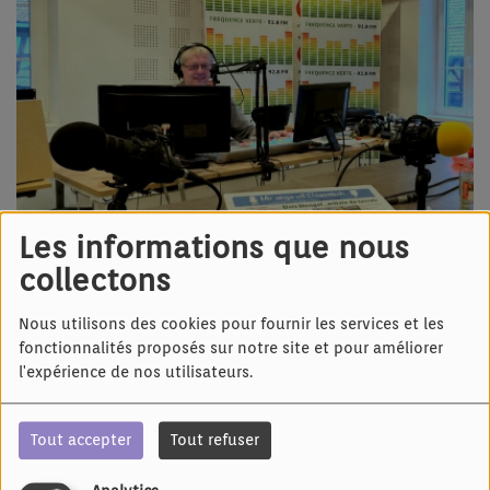
Les informations que nous
collectons
Nous utilisons des cookies pour fournir les services et les
17 MAI 2026 -
1355 VUES
fonctionnalités proposés sur notre site et pour améliorer
Écouter le podcast
l'expérience de nos utilisateurs.
Mìr brüche Sùnne pour vous apporter du soleil et de la
Tout accepter
Tout refuser
bonne humeur
Nemm mich noch emol ùf d'Schoß, Richard Metz