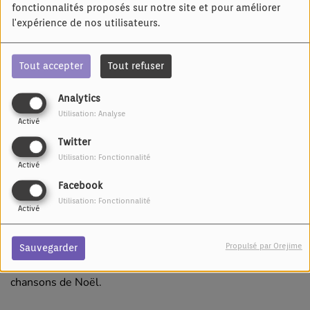
fonctionnalités proposés sur notre site et pour améliorer
l'expérience de nos utilisateurs.
Tout accepter
Tout refuser
Analytics
Utilisation: Analyse
Activé
Twitter
Utilisation: Fonctionnalité
Activé
Facebook
Utilisation: Fonctionnalité
08 DÉCEMBRE 2024 -
3001 VUES
Activé
Écouter le podcast
Propulsé par Orejime
Sauvegarder
M Soul, le canadien nous invite à festoyer avec ses
chansons de Noël.