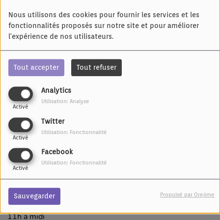
Nous utilisons des cookies pour fournir les services et les
fonctionnalités proposés sur notre site et pour améliorer
l'expérience de nos utilisateurs.
Tout accepter
Tout refuser
Analytics
Utilisation: Analyse
28 AVRIL 2025 -
2443 VUES
Activé
Twitter
Écouter le podcast
Utilisation: Fonctionnalité
Activé
Un dimanche avec nos "Liedermàcher"...
Facebook
Utilisation: Fonctionnalité
Bonne écooute
Activé
-------------------
Propulsé par Orejime
Sauvegarder
Emission dialectale avec Antoine tous les dimanches de
11h à midi