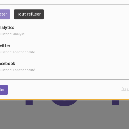
pter
Tout refuser
nalytics
ilisation: Analyse
404
witter
ilisation: Fonctionnalité
acebook
ilisation: Fonctionnalité
Prop
der