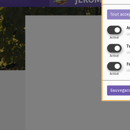
Tout acce
A
Ut
Activé
T
Ut
Activé
F
Ut
Activé
Sauvegar