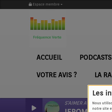
Espace membre
ACCUEIL
PODCASTS
VOTRE AVIS ?
LA R
Les i
S'AIMER A PERDRE LA
Nous utilis
notre site 
JEROME ANT