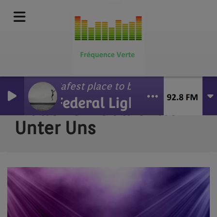
Safest place to be
Federal Lights
Lieder Un Gedichtle
Unter Uns