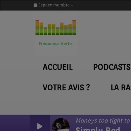
Espace membre
ACCUEIL
PODCASTS
VOTRE AVIS ?
LA R
Moneys too tight to
Simply Red