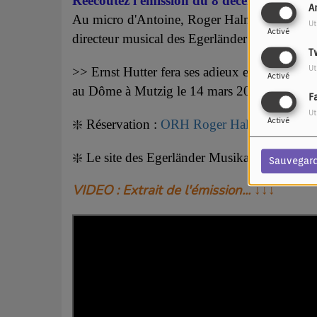
Réécoutez l'émission du 8 decembre 2024
A
Au micro d'Antoine, Roger Halm, chef de l’or
Ut
Activé
directeur musical des Egerländer Musikanten
T
Ut
>> Ernst Hutter fera ses adieux en 2025, avec
Activé
au Dôme à Mutzig le 14 mars 2025
F
Ut
Activé
❇️ Réservation :
ORH Roger Halm
❇️ Le site des Egerlän
der Musikanten:
Egerl
Sauvegar
VIDEO : Extrait de l'émission... ↓↓↓