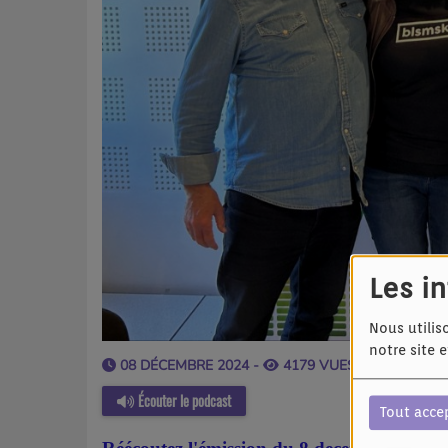
Les i
Nous utilis
notre site 
08 DÉCEMBRE 2024 -
4179 VUES
Écouter le podcast
Tout acce