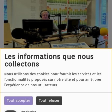
Les informations que nous
collectons
Nous utilisons des cookies pour fournir les services et les
17 MAI 2026 -
1360 VUES
fonctionnalités proposés sur notre site et pour améliorer
Écouter le podcast
l'expérience de nos utilisateurs.
Mìr brüche Sùnne pour vous apporter du soleil et de la
Tout accepter
Tout refuser
bonne humeur
Nemm mich noch emol ùf d'Schoß, Richard Metz