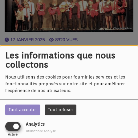
17 JANVIER 2025 -
8320 VUES
Écouter le podcast
Les informations que nous
collectons
Les Joyeux Vignerons de Wolxheim, connus pour
leur passion du théâtre-cabaret alsacien, présentent leur
Nous utilisons des cookies pour fournir les services et les
44e revue "
Messti im Brischeck
"
fonctionnalités proposés sur notre site et pour améliorer
Les actrices - acteurs se sont remis au travail avec
l'expérience de nos utilisateurs.
enthousiasme, prêts à divertir le public avec de
nombreuses nouveautés.
Tout accepter
Tout refuser
------------
Les dates des représentations:
Analytics
Vendredi 7 mars , samedi 8 mars à 20 h 15, samedi
Utilisation: Analyse
Activé