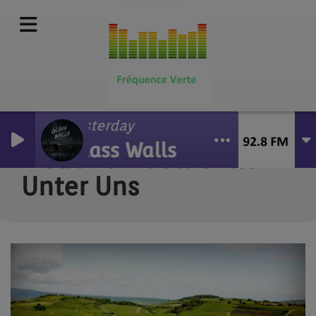
Yesterday
Glass Walls
Lieder Un Gedichtle
Unter Uns