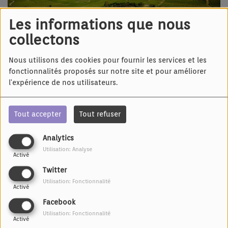
Les informations que nous
collectons
Nous utilisons des cookies pour fournir les services et les
fonctionnalités proposés sur notre site et pour améliorer
28 JUIN 2026 -
386 VUES
l'expérience de nos utilisateurs.
Écouter le podcast
Tout accepter
Tout refuser
Dernière émission de la saison: une playlist de
chansons pour finir en beauté
Analytics
Avec; Jean-Pierre Albrecht / René Egles
Utilisation: Analyse
Activé
Jean Pierre Schlagg / Nicolas Fischer
Twitter
Armand Geber /Isabelle Grussenmeyer
Utilisation: Fonctionnalité
Activé
Robert-Franck Jacobi / Roland Engel
Facebook
Brigitte Crenner / Groupe Goljan
Utilisation: Fonctionnalité
Gilles Klopfenstein / Cynthia Colombo
Activé