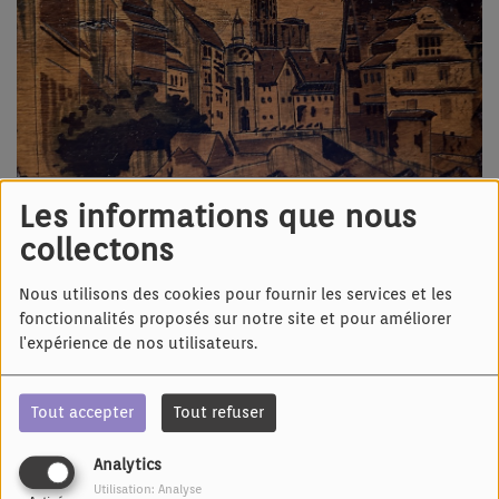
01 DÉCEMBRE 2024 -
2363 VUES
Les informations que nous
collectons
Écouter le podcast
Nous utilisons des cookies pour fournir les services et les
Chansons en langues régionales
fonctionnalités proposés sur notre site et pour améliorer
S'Programme vom Sunndi Morje:
l'expérience de nos utilisateurs.
Liewer Brueder, Isabelle Grussenmeyer
Oh wenn de sing'ch, Roger Siffer
Tout accepter
Tout refuser
Elsass Land, Armand Geber
Min Brunne isch e Troubadour, François Brumbt
Analytics
Anna Maria, Bernard Biechel
Utilisation: Analyse