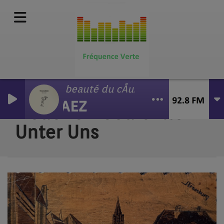
La beauté du cÅur
SAEZ
Lieder Un Gedichtle
Unter Uns