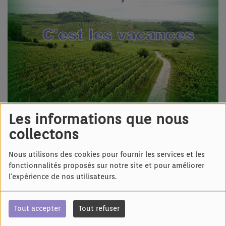
Les informations que nous
29 JUIN 2025 -
3361 VUES
collectons
Écouter le podcast
Nous utilisons des cookies pour fournir les services et les
Chanson alsaciennes
fonctionnalités proposés sur notre site et pour améliorer
Vous pourrez écouter les podcasts tout au long
l'expérience de nos utilisateurs.
de l'été...
Ce dimanche:
Tout accepter
Tout refuser
Am erschte Feriedaa, Roland Engel