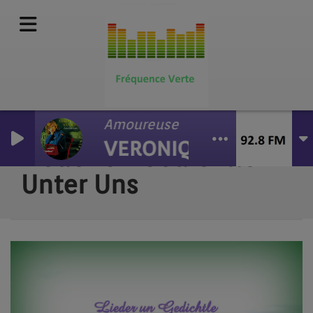
Amoureuse
VERONIQUE SANSON
Lieder Un Gedichtle
Unter Uns