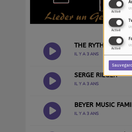
A
Ut
Activé
T
Ut
Activé
F
THE RYTHM CHECK
Ut
Activé
IL Y A 3 ANS
Sauvegar
SERGE RIEGER
IL Y A 3 ANS
BEYER MUSIC FAMI
IL Y A 3 ANS