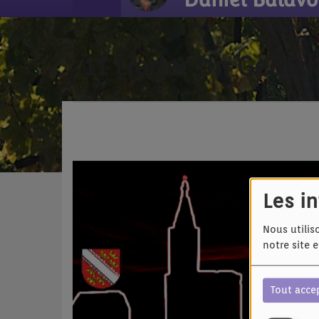
11 Lieder Un Gedic
Les i
Nous utilis
notre site 
Tout acce