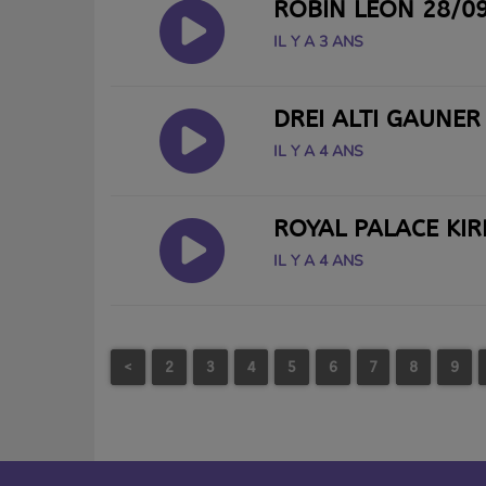
ROBIN LEON 28/0
IL Y A 3 ANS
DREI ALTI GAUNER
IL Y A 4 ANS
ROYAL PALACE KIR
IL Y A 4 ANS
<
2
3
4
5
6
7
8
9