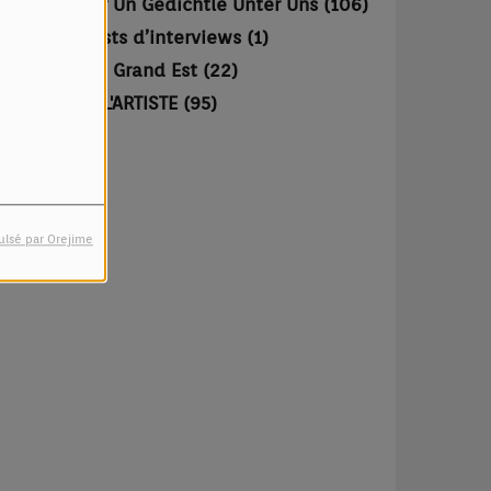
Lieder Un Gedichtle Unter Uns (106)
Podcasts d’interviews (1)
Région Grand Est (22)
SALUT L'ARTISTE (95)
ulsé par Orejime