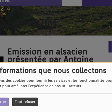
htle Unter Uns
Emission en alsacien
présentée par Antoine
Jacob. Retrouvez-ci
nformations que nous collectons
dessous les podcasts
ons des cookies pour fournir les services et les fonctionnalités pr
et pour améliorer l'expérience de nos utilisateurs.
pter
Tout refuser