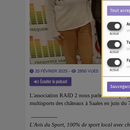
Tout acce
A
Ut
Activé
T
Ut
Activé
F
Ut
Activé
20 FÉVRIER 2025 -
2850 VUES
Écouter le podcast
Sauvegar
L'association RAID 2 nous parle de son pro
multisports des châteaux à Saales en juin du
---------------
L'Avis du Sport, 100% de sport local avec ch