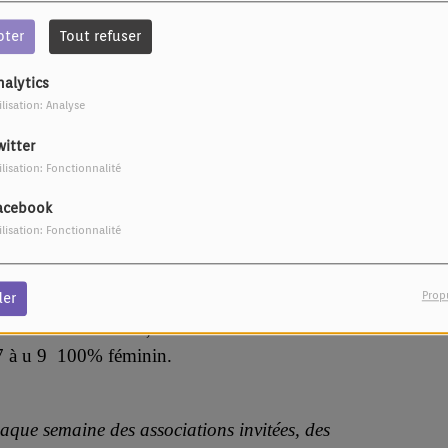
pter
Tout refuser
nalytics
ilisation: Analyse
witter
ilisation: Fonctionnalité
acebook
ilisation: Fonctionnalité
Prop
der
gramme de sa saison, notamment de son raid
 7 à u 9 100% féminin.
aque semaine des associations invitées, des