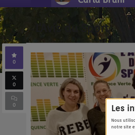
L'Avis du Sport
0
0
0
Les i
Nous utilis
notre site 