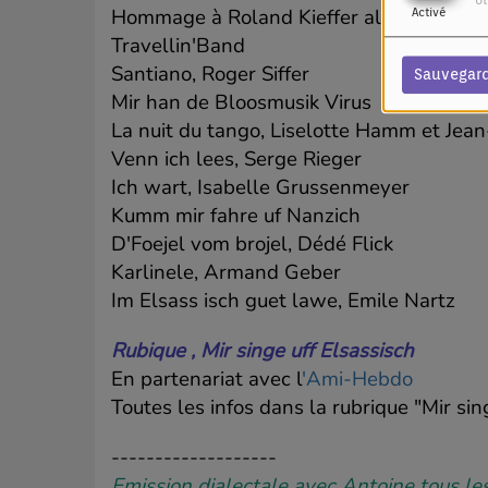
Ut
Hommage à Roland Kieffer alias Scholle, 
Activé
Travellin'Band
Santiano, Roger Siffer
Sauvegar
Mir han de Bloosmusik Virus
La nuit du tango, Liselotte Hamm et Je
Venn ich lees, Serge Rieger
Ich wart, Isabelle Grussenmeyer
Kumm mir fahre uf Nanzich
D'Foejel vom brojel, Dédé Flick
Karlinele, Armand Geber
Im Elsass isch guet lawe, Emile Nartz
Rubique , Mir singe uff Elsassisch
En partenariat avec l
'Ami-Hebdo
Toutes les infos dans la rubrique "Mir sin
-------------------
Emission dialectale avec Antoine tous l