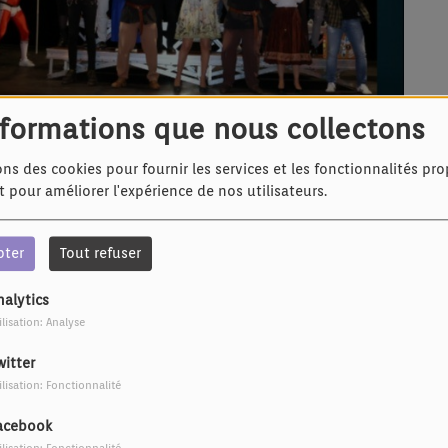
nformations que nous collectons
ons des cookies pour fournir les services et les fonctionnalités pr
et pour améliorer l'expérience de nos utilisateurs.
5 juin
pter
Tout refuser
es
nalytics
n-Yves Ragot
ilisation: Analyse
witter
ilisation: Fonctionnalité
acebook