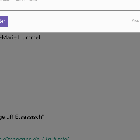
ilisation: Fonctionnalité
alias Albert Schlitzmann : Sketch De Doni et
Prop
der
an-Marie Hummel
ge uff Elsassisch"
es dimanches de 11h à midi