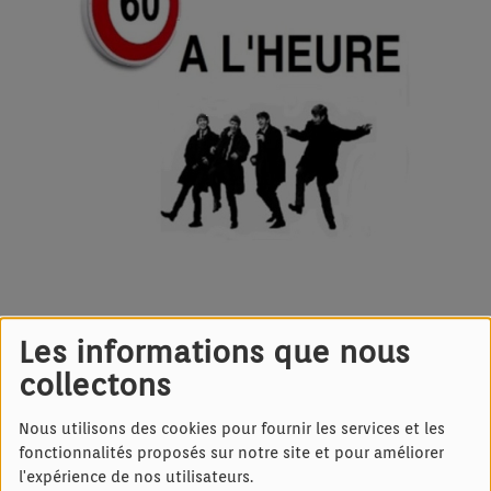
Dimanche 12h-13h.
60 à l'Heure
une
Les informations que nous
émission consacrée aux années 60
collectons
présentée par Michel Vogt et son
équipe de chroniqueurs. Retrouvez
Nous utilisons des cookies pour fournir les services et les
ci-dessous les podcasts de
fonctionnalités proposés sur notre site et pour améliorer
l'expérience de nos utilisateurs.
l'émission.