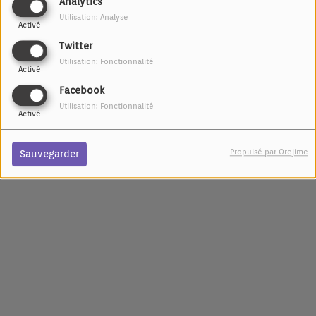
Analytics
IL Y A 10 MOIS
Utilisation: Analyse
PODCASTS
Activé
D’INTERVIEWS
Twitter
Utilisation: Fonctionnalité
Activé
<
1
2
Facebook
Utilisation: Fonctionnalité
Activé
Propulsé par Orejime
Sauvegarder