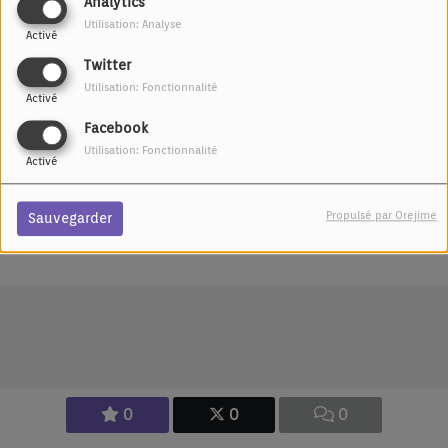
Analytics
Commentaires(0)
Utilisation: Analyse
Activé
Twitter
Utilisation: Fonctionnalité
Activé
Connectez-vous pour commenter cet article
Facebook
SE CONNECTER
Utilisation: Fonctionnalité
Activé
Propulsé par Orejime
Sauvegarder
0
0
0