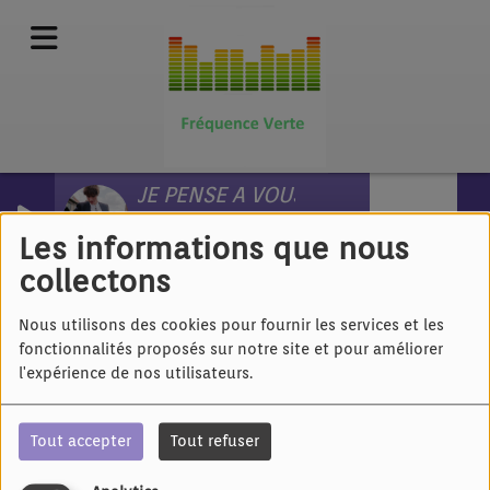
JE PENSE A VOUS
Pierre de Maere
Téléphone
Les informations que nous
collectons
Nous utilisons des cookies pour fournir les services et les
fonctionnalités proposés sur notre site et pour améliorer
TEL : 03 67 68 5000
l'expérience de nos utilisateurs.
Laissez nous un message si besoin est. Vos messages
Tout accepter
Tout refuser
audio nous sont immédiatement transmis.