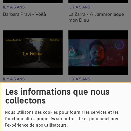
IL Y A 5 ANS
IL Y A 5 ANS
Barbara Pravi - Voilà
La Zarra - A l'ammoniaque
mon Dieu
IL Y A 5 ANS
IL Y A 5 ANS
Antoine Villoutreix - La
Larbalestier - Just as a man
Les informations que nous
Falaise
collectons
Nous utilisons des cookies pour fournir les services et les
fonctionnalités proposés sur notre site et pour améliorer
l'expérience de nos utilisateurs.