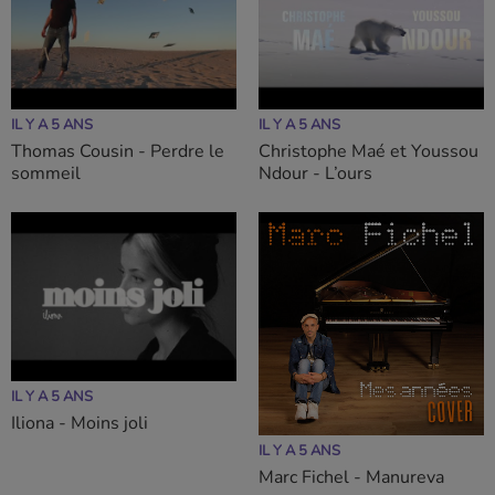
IL Y A 5 ANS
IL Y A 5 ANS
Thomas Cousin - Perdre le
Christophe Maé et Youssou
sommeil
Ndour - L’ours
IL Y A 5 ANS
Iliona - Moins joli
IL Y A 5 ANS
Marc Fichel - Manureva