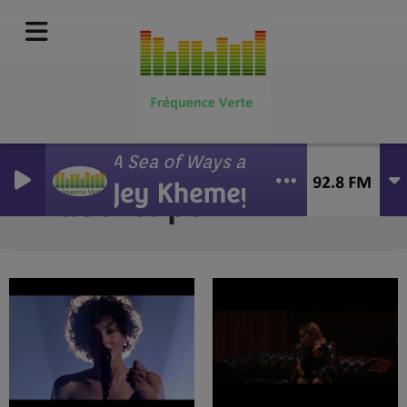
A Sea of Ways and Lights
Jey Khemeya
Vidéo-clips
RSS