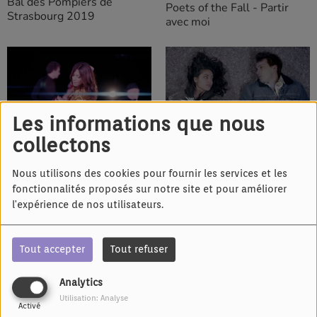
Bal des Pompiers de
Poets of the Fall - Partir
Strasbourg 2019
avec moi
Les informations que nous
IL Y A 7 ANS
IL Y A 7 ANS
collectons
Rose - Larmes à paillettes
ANTOINE ELIE - LA ROSE
ET L'ARMURE
Nous utilisons des cookies pour fournir les services et les
fonctionnalités proposés sur notre site et pour améliorer
l'expérience de nos utilisateurs.
Tout accepter
Tout refuser
Analytics
IL Y A 7 ANS
IL Y A 7 ANS
Utilisation: Analyse
Evelyne Brochu
Angèle - Balance ton quoi
Activé