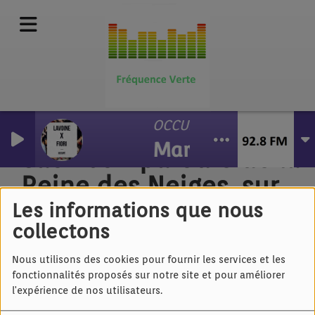
OCCUPE
Marc Lavoine et P
Saori Jo - parodie de la
Reine des Neiges. sur
le thème du
Les informations que nous
collectons
déconfinement
Nous utilisons des cookies pour fournir les services et les
fonctionnalités proposés sur notre site et pour améliorer
l'expérience de nos utilisateurs.