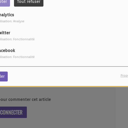
pter
Tout refuser
nalytics
ilisation: Analyse
witter
ilisation: Fonctionnalité
acebook
ilisation: Fonctionnalité
on de la chanson française sur les traces de Renaud.
Prop
der
our commenter cet article
 CONNECTER