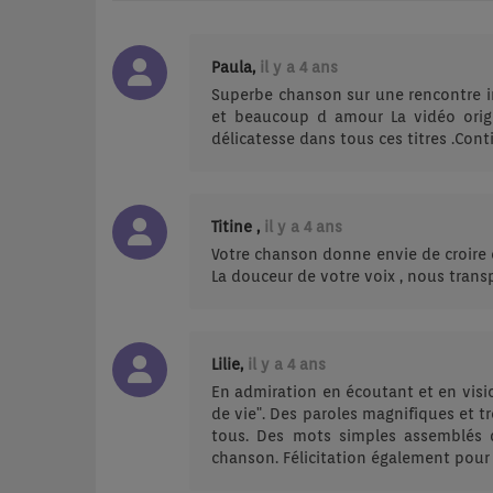
Paula,
il y a 4 ans
Superbe chanson sur une rencontre i
et beaucoup d amour La vidéo origin
délicatesse dans tous ces titres .Conti
Titine ,
il y a 4 ans
Votre chanson donne envie de croire en
La douceur de votre voix , nous trans
Lilie,
il y a 4 ans
En admiration en écoutant et en visio
de vie". Des paroles magnifiques et t
tous. Des mots simples assemblés 
chanson. Félicitation également pour l