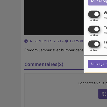
Tout acce
A
Ut
Activé
T
Ut
Activé
07 SEPTEMBRE 2021 -
12375 VUES
F
Ut
Fredom l'amour avec humour dans la pure traditi
Activé
Commentaires(3)
Sauvegar
Connectez-vous p
SE