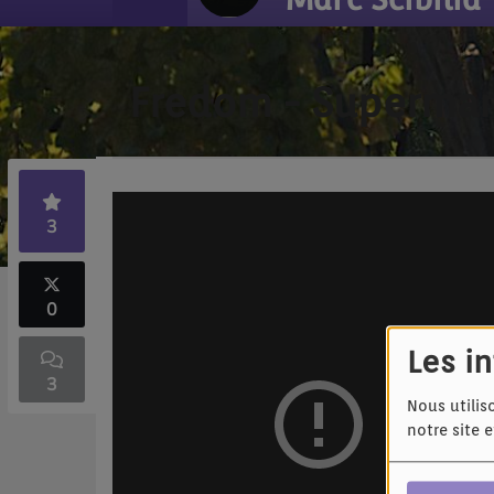
Fredom - Superma
3
0
Les i
3
Nous utilis
notre site 